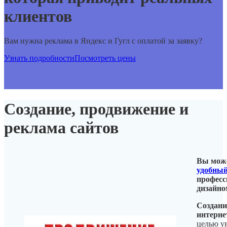
клиентов
Вам нужна реклама в Яндекс и Гугл с оплатой за заявку?
Узнать подробности
Посмотреть цены
Создание, продвижение и
реклама сайтов
Вы може
удобный
профес
дизайно
Создани
интерне
целью у