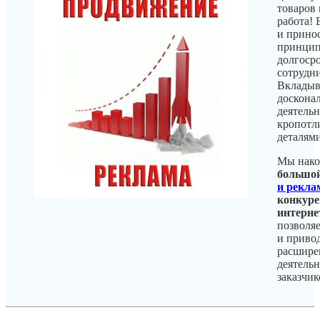
товаров
работа! 
и прино
принцип
долгоср
сотрудни
Вкладыв
досконал
деятельн
кропотли
деталями
Мы нак
большо
и рекла
конкуре
интерне
позволя
и приво
расшире
деятель
заказчик